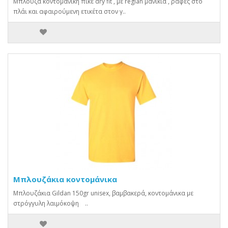
Μπλούζα κοντομάνικη πικέ dry fit , με reglan μανίκια , ραφές στο
πλάι και αφαιρούμενη ετικέτα στον γ..
Μπλουζάκια κοντομάνικα
Μπλουζάκια Gildan 150gr unisex, βαμβακερά, κοντομάνικα με
στρόγγυλη λαιμόκοψη ..